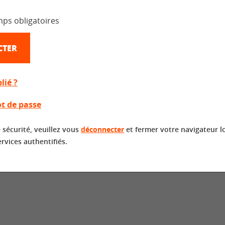
mps obligatoires
CTER
lié ?
t de passe
 sécurité, veuillez vous
déconnecter
et fermer votre navigateur l
ervices authentifiés.