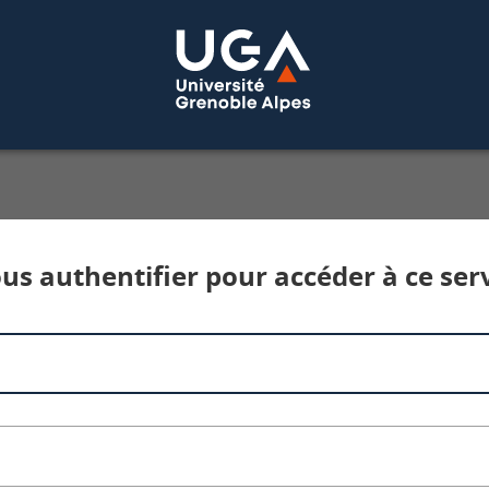
Service d'authentification aux services num
us authentifier pour accéder à ce ser