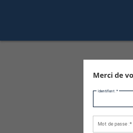
Merci de vo
I
dentifiant :
M
ot de passe :