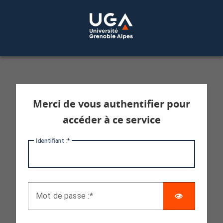
Service d'authentification aux services 
Merci de vous authentifier pour
accéder à ce service
I
dentifiant :
AFFICHE
M
ot de passe :