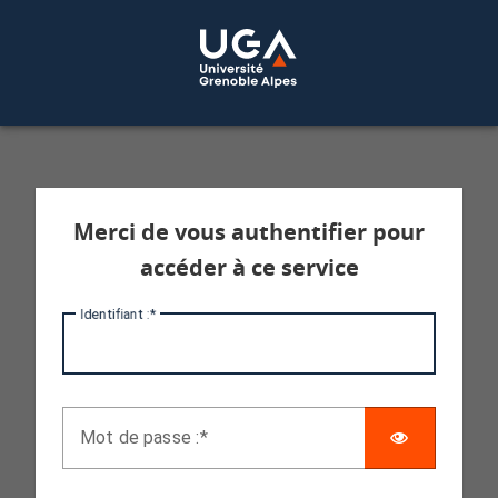
Service d'authentification aux services 
Merci de vous authentifier pour
accéder à ce service
I
dentifiant :
AFFICHE
M
ot de passe :