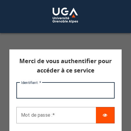
Service d'authentification aux services 
Merci de vous authentifier pour
accéder à ce service
I
dentifiant :
AFFICHE
M
ot de passe :