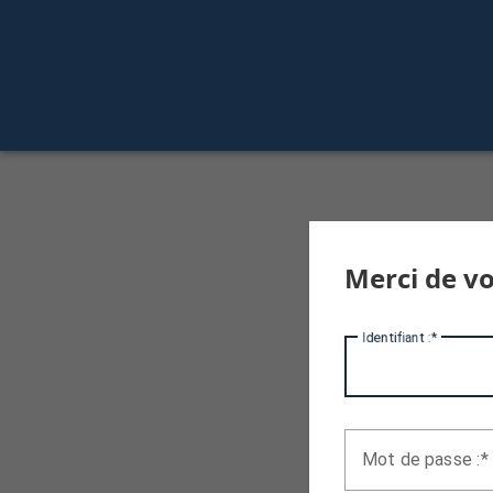
Merci de vo
I
dentifiant :
M
ot de passe :