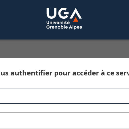
Service d'authentification aux services num
us authentifier pour accéder à ce ser