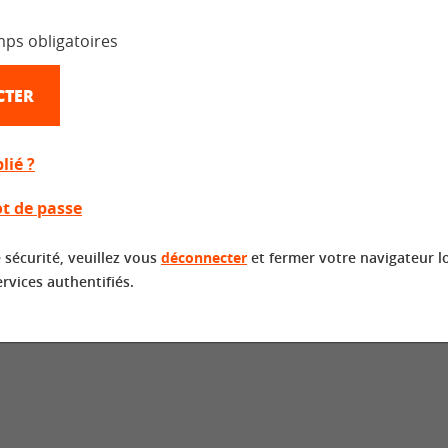
mps obligatoires
CTER
lié ?
t de passe
 sécurité, veuillez vous
déconnecter
et fermer votre navigateur l
ervices authentifiés.