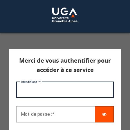
Service d'authentification aux services 
Merci de vous authentifier pour
accéder à ce service
I
dentifiant :
AFFICHE
M
ot de passe :