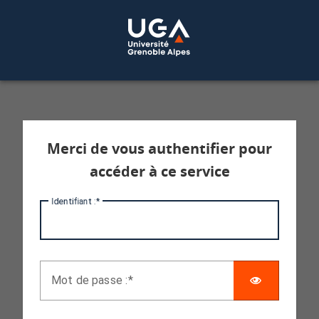
Service d'authentification aux services 
Merci de vous authentifier pour
accéder à ce service
I
dentifiant :
AFFICHE
M
ot de passe :