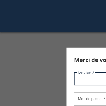
Merci de vo
I
dentifiant :
M
ot de passe :