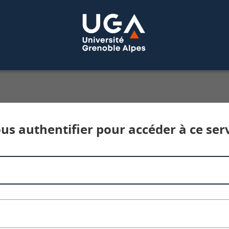
Service d'authentification aux services num
us authentifier pour accéder à ce ser