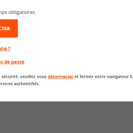
mps obligatoires
CTER
lié ?
t de passe
 sécurité, veuillez vous
déconnecter
et fermer votre navigateur l
ervices authentifiés.