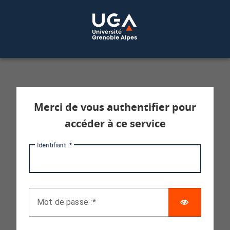
Service d'authentification aux services 
Merci de vous authentifier pour
accéder à ce service
I
dentifiant :
AFFICHE
M
ot de passe :