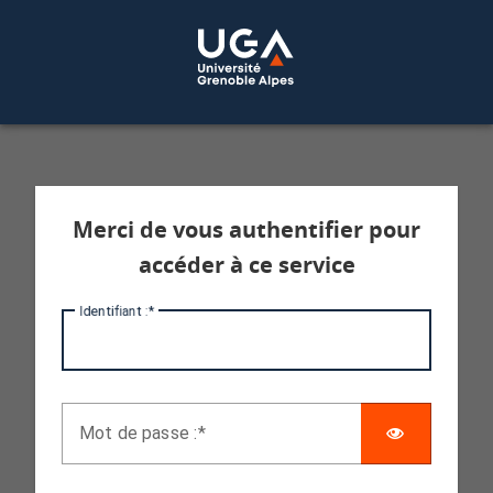
Service d'authentification aux services 
Merci de vous authentifier pour
accéder à ce service
I
dentifiant :
AFFICHE
M
ot de passe :