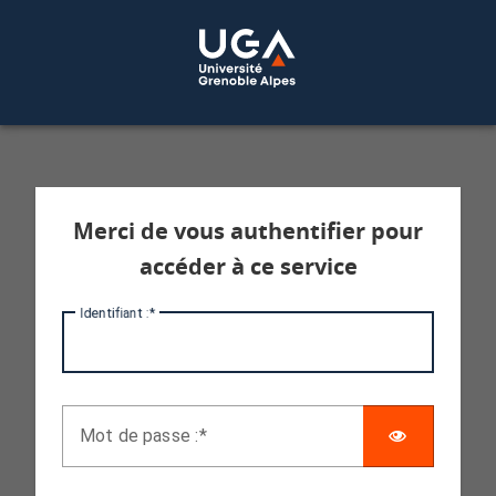
Service d'authentification aux services 
Merci de vous authentifier pour
accéder à ce service
I
dentifiant :
AFFICHE
M
ot de passe :