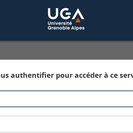
Service d'authentification aux services num
us authentifier pour accéder à ce ser