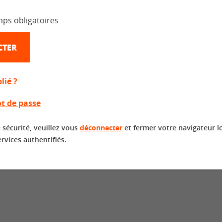
mps obligatoires
CTER
lié ?
t de passe
 sécurité, veuillez vous
déconnecter
et fermer votre navigateur l
ervices authentifiés.