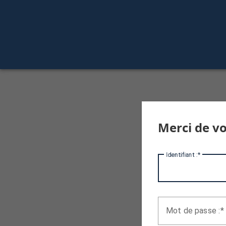
Merci de vo
I
dentifiant :
M
ot de passe :