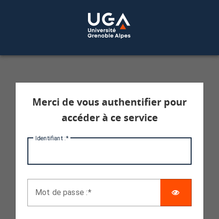
Service d'authentification aux services 
Merci de vous authentifier pour
accéder à ce service
I
dentifiant :
AFFICHE
M
ot de passe :