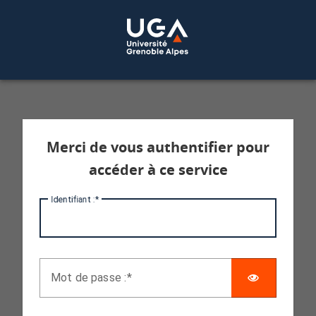
Service d'authentification aux services 
Merci de vous authentifier pour
accéder à ce service
I
dentifiant :
AFFICHE
M
ot de passe :